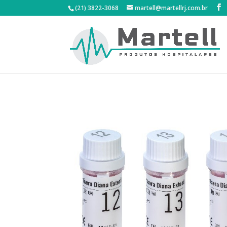
(21) 3822-3068
martell@martellrj.com.br