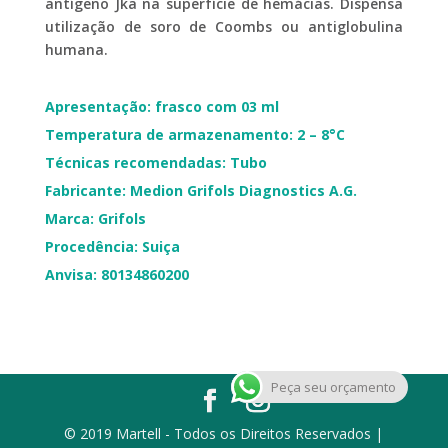
antígeno Jka na superfície de hemácias. Dispensa
utilização de soro de Coombs ou antiglobulina
humana.
Apresentação: frasco com 03 ml
Temperatura de armazenamento: 2 – 8°C
Técnicas recomendadas: Tubo
Fabricante: Medion Grifols Diagnostics A.G.
Marca: Grifols
Procedência: Suiça
Anvisa: 80134860200
Peça seu orçamento
© 2019 Martell - Todos os Direitos Reservados |