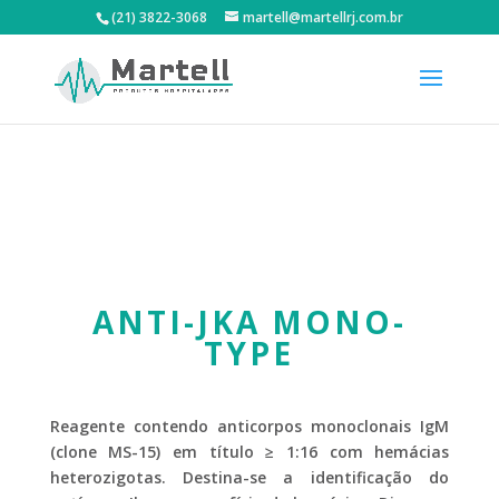
(21) 3822-3068
martell@martellrj.com.br
ANTI-JKA MONO-
TYPE
Reagente contendo anticorpos monoclonais IgM
(clone MS-15) em título ≥ 1:16 com hemácias
heterozigotas. Destina-se a identificação do