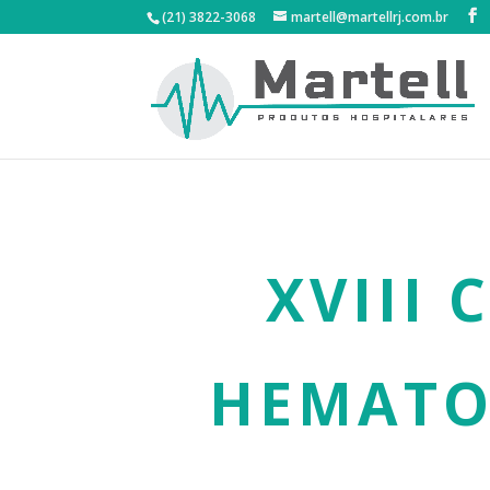
(21) 3822-3068
martell@martellrj.com.br
XVIII
HEMATO