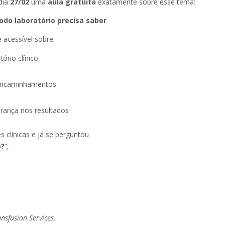
 dia
27/02
uma
aula gratuita
exatamente sobre esse tema:
do laboratório precisa saber
 acessível sobre:
ório clínico
e encaminhamentos
rança nos resultados
s clínicas e já se perguntou
o?
”,
nsfusion Services
.