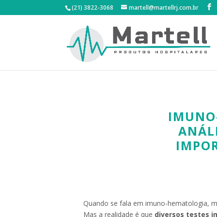
(21) 3822-3068
martell@martellrj.com.br
IMUNO
ANÁLI
IMPOR
Quando se fala em imuno-hematologia, m
Mas a realidade é que
diversos testes i