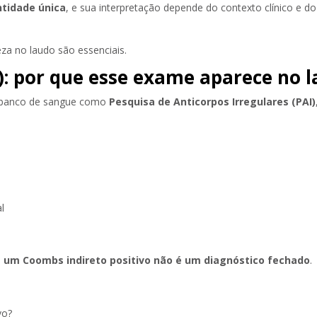
ntidade única
, e sua interpretação depende do contexto clínico e do
eza no laudo são essenciais.
: por que esse exame aparece no la
o banco de sangue como
Pesquisa de Anticorpos Irregulares (PAI)
l
e
um Coombs indireto positivo não é um diagnóstico fechado
.
vo?