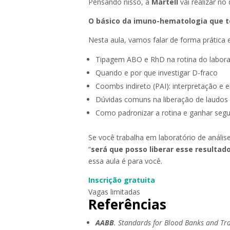
Pensando nisso, a
Martell
vai realizar no
O básico da imuno-hematologia que to
Nesta aula, vamos falar de forma prática e
Tipagem ABO e RhD na rotina do laborat
Quando e por que investigar D-fraco
Coombs indireto (PAI): interpretação 
Dúvidas comuns na liberação de laudos
Como padronizar a rotina e ganhar segu
Se você trabalha em laboratório de análise
“
será que posso liberar esse resultad
essa aula é para você.
Inscrição gratuita
Vagas limitadas
Referências
AABB
.
Standards for Blood Banks and Tra