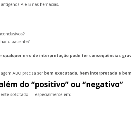
ar antígenos A e B nas hemácias.
nconclusivos?
har o paciente?
 e
qualquer erro de interpretação pode ter consequências gra
tipagem ABO precisa ser
bem executada, bem interpretada e bem
lém do “positivo” ou “negativo”
ente solicitado — especialmente em: